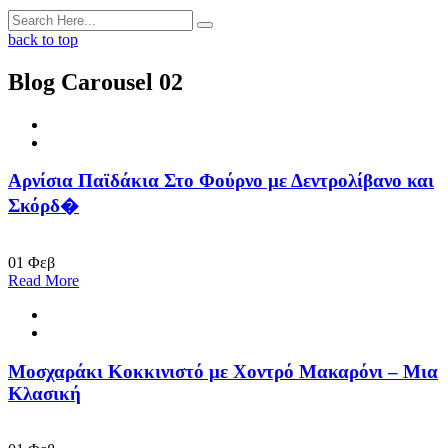
back to top
Blog Carousel 02
Αρνίσια Παϊδάκια Στο Φούρνο με Δεντρολίβανο και
Σκόρδ�
01
Φεβ
Read More
Μοσχαράκι Κοκκινιστό με Χοντρό Μακαρόνι – Μια
Κλασική