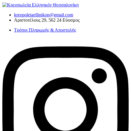
Skip
to
kreopoleiaellinikon@gmail.com
content
Αριστοτέλους 29, 562 24 Εύοσμος
Τρόποι Πληρωμής & Αποστολής