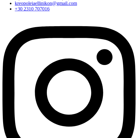
kreopoleiaellinikon@gmail.com
+30 2310 707016