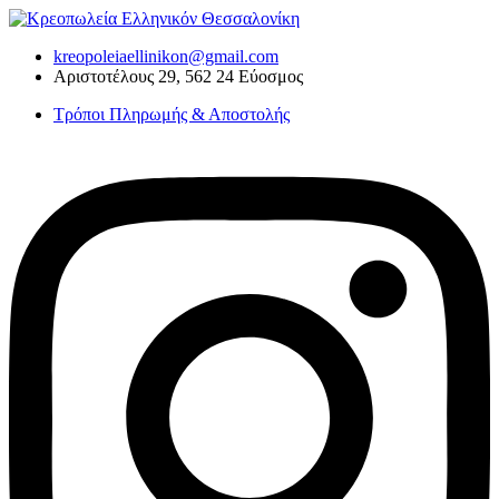
Skip
to
kreopoleiaellinikon@gmail.com
content
Αριστοτέλους 29, 562 24 Εύοσμος
Τρόποι Πληρωμής & Αποστολής