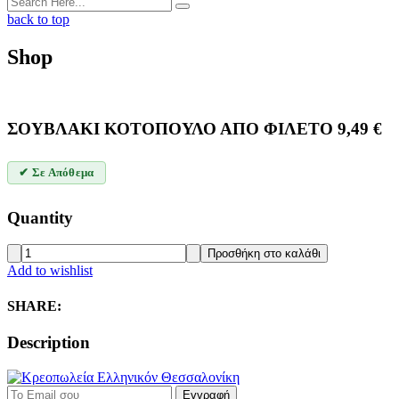
back to top
Shop
ΣΟΥΒΛΑΚΙ ΚΟΤΟΠΟΥΛΟ ΑΠΟ ΦΙΛΕΤΟ
9,49
€
✔ Σε Απόθεμα
Quantity
ΣΟΥΒΛΑΚΙ
Προσθήκη στο καλάθι
ΚΟΤΟΠΟΥΛΟ
Add to wishlist
ΑΠΟ
ΦΙΛΕΤΟ
SHARE:
quantity
Description
Εγγραφή