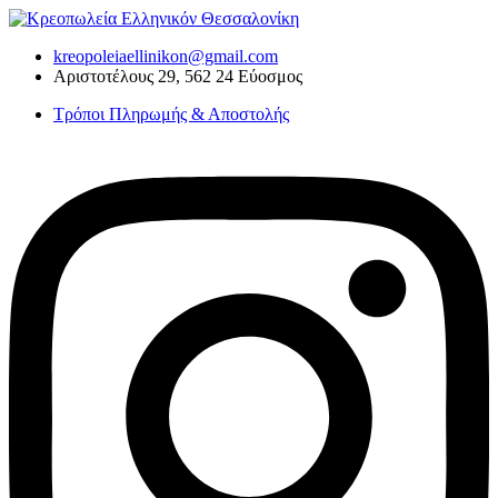
Skip
to
kreopoleiaellinikon@gmail.com
content
Αριστοτέλους 29, 562 24 Εύοσμος
Τρόποι Πληρωμής & Αποστολής