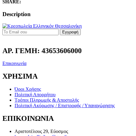
SHARE:
6ΑΔΑ
0,33
Description
quantity
Εγγραφή
ΑΡ. ΓΕΜΗ: 43653606000
Επικοινωνία
ΧΡΗΣΙΜΑ
Όροι Χρήσης
Πολιτική Απορρήτου
Τρόποι Πληρωμής & Αποστολής
Πολιτική Ακύρωσης / Επιστροφής / Υπαναχώρησης
ΕΠΙΚΟΙΝΩΝΙΑ
Αριστοτέλους 29, Εύοσμος