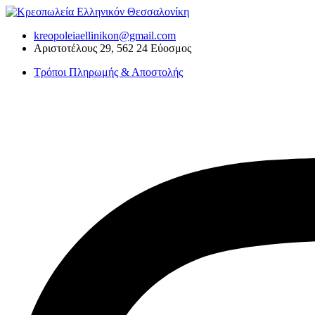
Skip
to
kreopoleiaellinikon@gmail.com
content
Αριστοτέλους 29, 562 24 Εύοσμος
Τρόποι Πληρωμής & Αποστολής