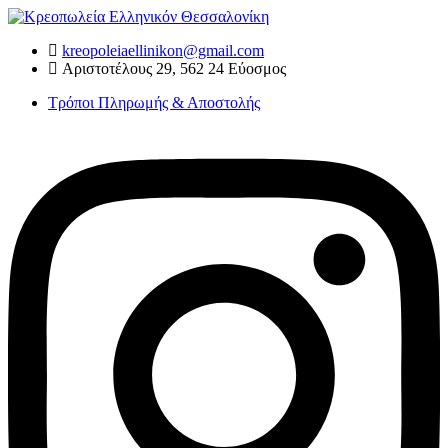
Skip
to
kreopoleiaellinikon@gmail.com
content
Αριστοτέλους 29, 562 24 Εύοσμος
Τρόποι Πληρωμής & Αποστολής