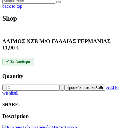
back to top
Shop
ΛΑΙΜΟΣ ΝΖΒ Μ/Ο ΓΑΛΛΙΑΣ ΓΕΡΜΑΝΙΑΣ
11,90
€
✔ Σε Απόθεμα
Quantity
ΛΑΙΜΟΣ
Add to
Προσθήκη στο καλάθι
ΝΖΒ
wishlist
Μ/
Ο
SHARE:
ΓΑΛΛΙΑΣ
ΓΕΡΜΑΝΙΑΣ
Description
quantity