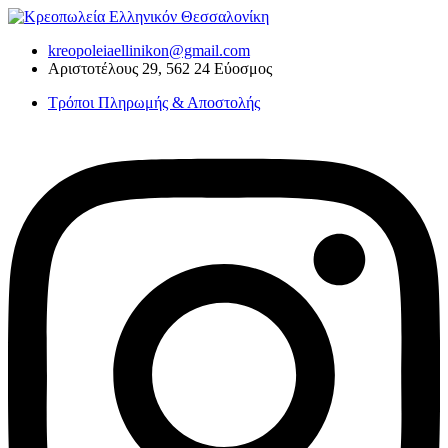
Skip
to
kreopoleiaellinikon@gmail.com
content
Αριστοτέλους 29, 562 24 Εύοσμος
Τρόποι Πληρωμής & Αποστολής