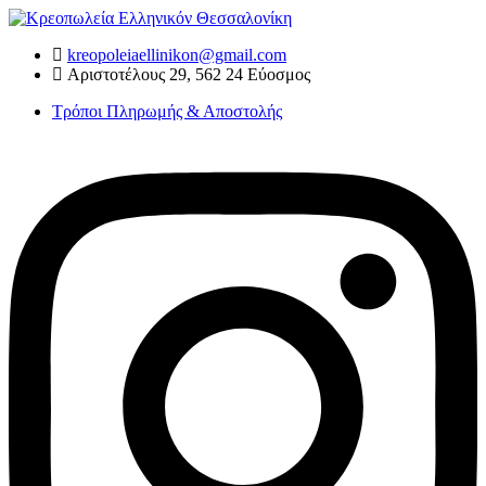
Skip
to
kreopoleiaellinikon@gmail.com
content
Αριστοτέλους 29, 562 24 Εύοσμος
Τρόποι Πληρωμής & Αποστολής