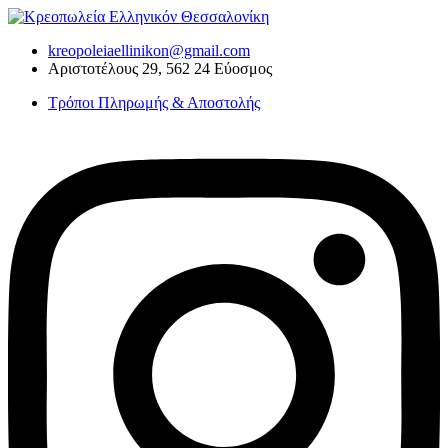
Skip
to
kreopoleiaellinikon@gmail.com
content
Αριστοτέλους 29, 562 24 Εύοσμος
Τρόποι Πληρωμής & Αποστολής