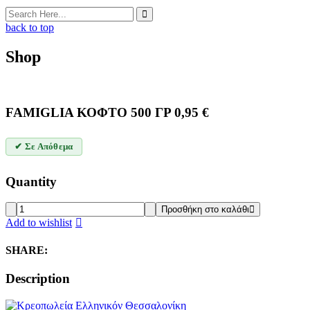
back to top
Shop
FAMIGLIA ΚΟΦΤΟ 500 ΓΡ
0,95
€
✔ Σε Απόθεμα
Quantity
FAMIGLIA
Προσθήκη στο καλάθι
ΚΟΦΤΟ
Add to wishlist
500
ΓΡ
SHARE:
quantity
Description