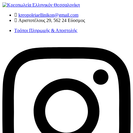
Skip
to
kreopoleiaellinikon@gmail.com
content
Αριστοτέλους 29, 562 24 Εύοσμος
Τρόποι Πληρωμής & Αποστολής